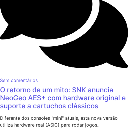
Sem comentários
O retorno de um mito: SNK anuncia
NeoGeo AES+ com hardware original e
suporte a cartuchos clássicos
Diferente dos consoles "mini" atuais, esta nova versão
utiliza hardware real (ASIC) para rodar jogos...