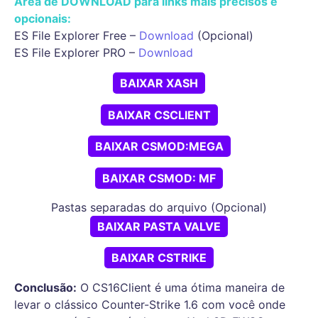
Área de DOWNLOAD para links mais precisos e
opcionais:
ES File Explorer Free –
Download
(Opcional)
ES File Explorer PRO –
Download
BAIXAR XASH
BAIXAR CSCLIENT
BAIXAR CSMOD:MEGA
BAIXAR CSMOD: MF
Pastas separadas do arquivo (Opcional)
BAIXAR PASTA VALVE
BAIXAR CSTRIKE
Conclusão:
O CS16Client é uma ótima maneira de
levar o clássico Counter-Strike 1.6 com você onde