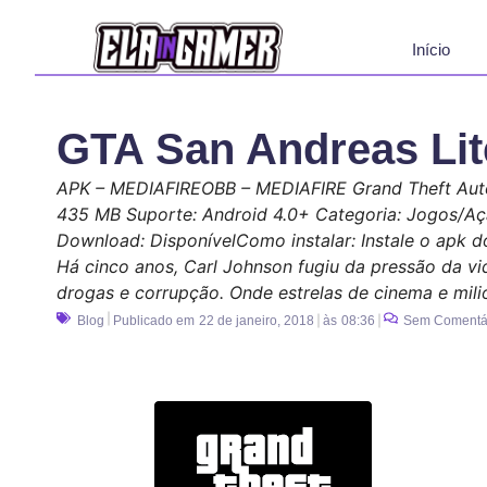
Início
GTA San Andreas Li
APK – MEDIAFIREOBB – MEDIAFIRE Grand Theft Auto
435 MB Suporte: Android 4.0+ Categoria: Jogos/Açã
Download: DisponívelComo instalar: Instale o apk d
Há cinco anos, Carl Johnson fugiu da pressão da v
drogas e corrupção. Onde estrelas de cinema e mi
Blog
Publicado em
22 de janeiro, 2018
às
08:36
Sem Comentá