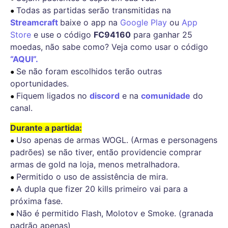
Todas as partidas serão transmitidas na
● 
Streamcraft
baixe o app na
Google Play
ou
App
Store
e use o código
FC94160
para ganhar 25
moedas, não sabe como? Veja como usar o código
“AQUI”.
Se não foram escolhidos terão outras
● 
oportunidades.
Fiquem ligados no
discord
e na
comunidade
do
● 
canal.
Durante a partida:
Uso apenas de armas WOGL. (Armas e personagens
● 
padrões) se não tiver, então providencie comprar
armas de gold na loja, menos metralhadora.
Permitido o uso de assistência de mira.
● 
A dupla que fizer 20 kills primeiro vai para a
● 
próxima fase.
Não é permitido Flash, Molotov e Smoke. (granada
● 
padrão apenas)