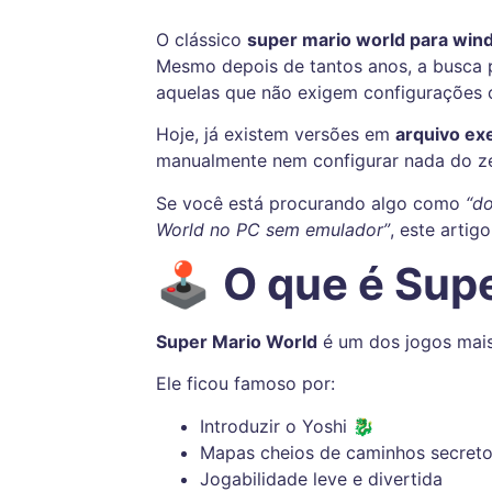
O clássico
super mario world para wi
Mesmo depois de tantos anos, a busca 
aquelas que não exigem configurações 
Hoje, já existem versões em
arquivo ex
manualmente nem configurar nada do zero.
Se você está procurando algo como
“d
World no PC sem emulador”
, este artig
🕹️
O que é Sup
Super Mario World
é um dos jogos mais 
Ele ficou famoso por:
Introduzir o Yoshi 🐉
Mapas cheios de caminhos secret
Jogabilidade leve e divertida