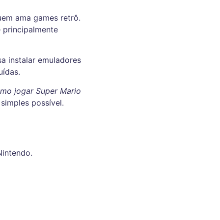
uem ama games retrô.
 principalmente
sa instalar emuladores
uídas.
mo jogar Super Mario
simples possível.
Nintendo.