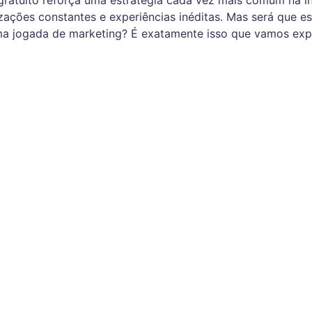
ratuito reforça uma estratégia cada vez mais comum na in
zações constantes e experiências inéditas. Mas será que e
a jogada de marketing? É exatamente isso que vamos expl