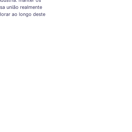
dústria: manter os
ssa união realmente
orar ao longo deste