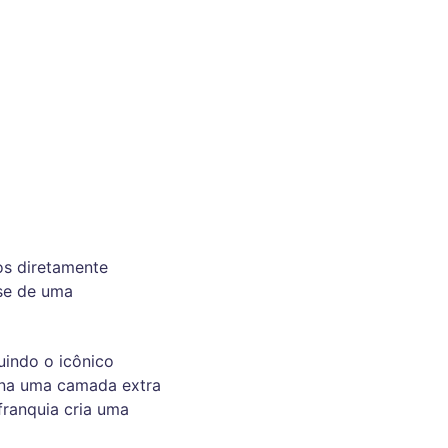
os diretamente
-se de uma
uindo o icônico
iona uma camada extra
franquia cria uma