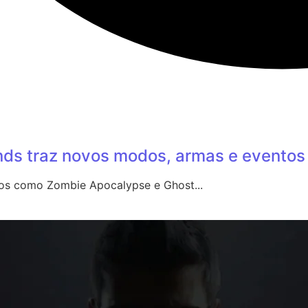
ends traz novos modos, armas e eventos
dos como Zombie Apocalypse e Ghost...